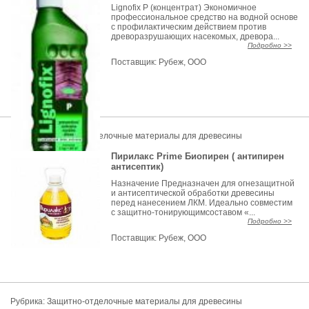
Lignofix P (концентрат) Экономичное
профессиональное средство на водной основе
с профилактическим действием против
древоразрушающих насекомых, древора...
Подробно >>
Поставщик:
Рубеж, ООО
Рубрика:
Защитно-отделочные материалы для древесины
Пирилакс Prime Биопирен ( антипирен
антисептик)
Назначение Предназначен для огнезащитной
и антисептической обработки древесины
перед нанесением ЛКМ. Идеально совместим
с защитно-тонирующимсоставом «...
Подробно >>
Поставщик:
Рубеж, ООО
Рубрика:
Защитно-отделочные материалы для древесины