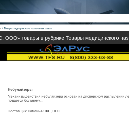
я
Товары медицинского назначения оптом
, ООО» товары в рубрике Товары медицинского наз
Небулайзеры
Механизм действия небулайзера основан на дисперсном распылении лек
подаётся больному....
Поставщик:
Тюмень-РОКС, ООО