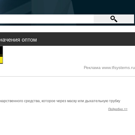
начения оптом
Реклама www.tfsystems.ru
арственного средства, которое через маску или дыхательную трубку
Подробно >>