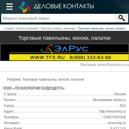
Главная
Каталог компаний
Торговая техника, инвентарь
Торговые павильоны, киоски, палатки
Торговые павильоны, киоски, палатки
Реклама www.tfsystems.ru
Рубрика: Торговые павильоны, киоски, палатки
ООО «ТЕХНОЛОГИИ БУДУЩЕГО»
Страна:
Россия
Регион:
Московская область
Город:
910
Адрес:
http://neuroniq.ru
Телефон:
+74957404348
Интернет:
neuroniq.ru
Alexa Rank:
5 412 110