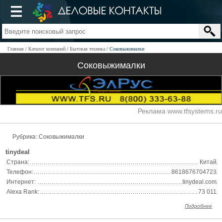
Главная
Каталог компаний
Бытовая техника
Соковыжималки
Соковыжималки
Реклама www.tfsystems.ru
Рубрика: Соковыжималки
tinydeal
Страна:
Китай
Телефон:
8618676704723
Интернет:
tinydeal.com
Alexa Rank:
73 011
Подробнее