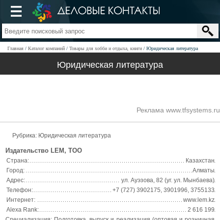
Главная
Каталог компаний
Товары для хобби и отдыха, книги
Юридическая литература
Юридическая литература
Реклама www.tfsystems.ru
Рубрика: Юридическая литература
Издательство LEM, ТОО
Страна:
Казахстан
Город:
Алматы
Адрес:
ул. Ауэзова, 82 (уг. ул. Мынбаева)
Телефон:
+7 (727) 3902175, 3901996, 3755133
Интернет:
www.lem.kz
Alexa Rank:
2 616 199
Специализация: Подготовка, выпуск и реализация (оптовая и розничная