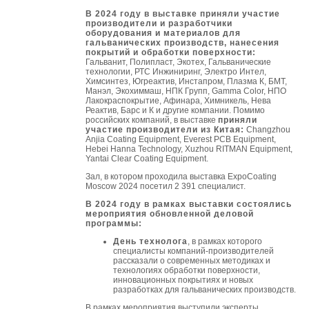
В 2024 году в выставке приняли участие
производители и разработчики
оборудования и материалов для
гальванических производств, нанесения
покрытий и обработки поверхности:
Гальванит, Полипласт, Экотех, Гальванические
технологии, РТС Инжиниринг, Электро Интел,
Химсинтез, Югреактив, Инстапром, Плазма К, БМТ,
Манэл, Экохиммаш, НПК Групп, Gamma Color, НПО
Лакокраспокрытие, Афинара, Химникель, Нева
Реактив, Барс и К и другие компании. Помимо
российских компаний, в выставке
приняли
участие производители из Китая:
Changzhou
Anjia Coating Equipment, Everest PCB Equipment,
Hebei Hanna Technology, Xuzhou RITMAN Equipment,
Yantai Clear Coating Equipment.
Зал, в котором проходила выставка ExpoCoating
Moscow 2024 посетил 2 391 специалист.
В 2024 году в рамках выставки состоялись
мероприятия обновленной деловой
программы:
День технолога
, в рамках которого
специалисты компаний-производителей
рассказали о современных методиках и
технологиях обработки поверхности,
инновационных покрытиях и новых
разработках для гальванических производств.
В рамках мероприятия выступили эксперты