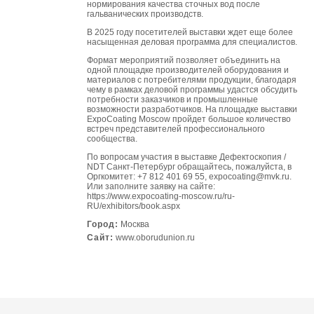
нормирования качества сточных вод после
гальванических производств.
В 2025 году посетителей выставки ждет еще более
насыщенная деловая программа для специалистов.
Формат мероприятий позволяет объединить на
одной площадке производителей оборудования и
материалов с потребителями продукции, благодаря
чему в рамках деловой программы удастся обсудить
потребности заказчиков и промышленные
возможности разработчиков. На площадке выставки
ExpoCoating Moscow пройдет большое количество
встреч представителей профессионального
сообщества.
По вопросам участия в выставке Дефектоскопия /
NDT Санкт-Петербург обращайтесь, пожалуйста, в
Оргкомитет: +7 812 401 69 55,
expocoating@mvk.ru
.
Или заполните заявку на сайте:
https://www.expocoating-moscow.ru/ru-
RU/exhibitors/book.aspx
Город:
Москва
Сайт:
www.oborudunion.ru