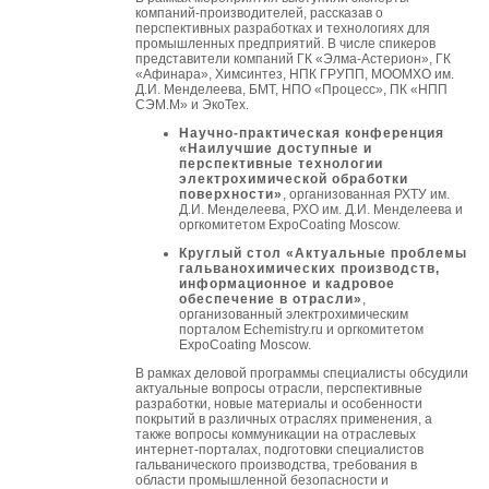
компаний-производителей, рассказав о
перспективных разработках и технологиях для
промышленных предприятий. В числе спикеров
представители компаний ГК «Элма-Астерион», ГК
«Афинара», Химсинтез, НПК ГРУПП, МООМХО им.
Д.И. Менделеева, БМТ, НПО «Процесс», ПК «НПП
СЭМ.М» и ЭкоТех.
Научно-практическая конференция
«Наилучшие доступные и
перспективные технологии
электрохимической обработки
поверхности»
, организованная РХТУ им.
Д.И. Менделеева, РХО им. Д.И. Менделеева и
оргкомитетом ExpoCoating Moscow.
Круглый стол «Актуальные проблемы
гальванохимических производств,
информационное и кадровое
обеспечение в отрасли»
,
организованный электрохимическим
порталом Echemistry.ru и оргкомитетом
ExpoCoating Moscow.
В рамках деловой программы специалисты обсудили
актуальные вопросы отрасли, перспективные
разработки, новые материалы и особенности
покрытий в различных отраслях применения, а
также вопросы коммуникации на отраслевых
интернет-порталах, подготовки специалистов
гальванического производства, требования в
области промышленной безопасности и