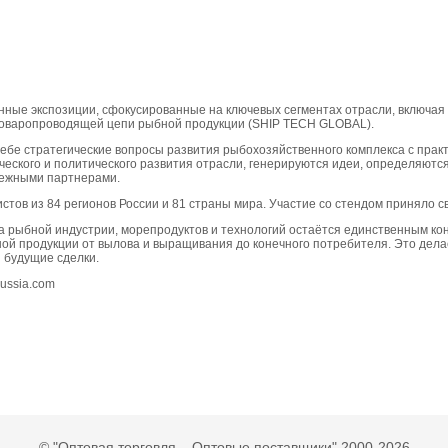
нные экспозиции, сфокусированные на ключевых сегментах отрасли, включая
товаропроводящей цепи рыбной продукции (SHIP TECH GLOBAL).
ебе стратегические вопросы развития рыбохозяйственного комплекса с прак
ского и политического развития отрасли, генерируются идеи, определяются
бежными партнерами.
истов из 84 регионов России и 81 страны мира. Участие со стендом приняло 
ыбной индустрии, морепродуктов и технологий остаётся единственным кон
й продукции от вылова и выращивания до конечного потребителя. Это делает
 будущие сделки.
russia.com
© "Оптовая торговля – Оптовые поставщики" 2000-2026