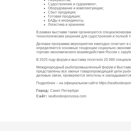
Переработка;
Судостроение и судоремонт;
Оборудование и комплектующие;
Сбыт продукции;
Готовая продукция;
БАДы и ингредиенты;
Логистика и хранение.
В рамках выставки также организуются специализирова
технологические решения для судостроения и полной 
Деловая программа мероприятия ежегодно сочетает в с
определяются основные тенденции социально-экономиче
торгово-экономического взаимодействия России с зару
В 2025 году форум и выставку посетило 20 080 специал
Международный рыбопромышленный форум и Выставка р
представлены все звенья товаропроводящей цепи рыбно
деловые связи, проверяются гипотезы и закладываются
Подробнее – на официальном сайте
https://seafoodexpo
Город:
Санкт-Петербург
Сайт:
seafoodexporussia.com