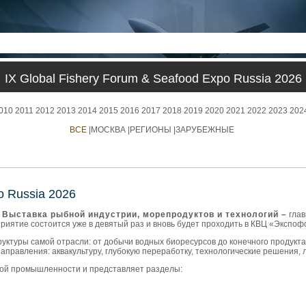
IX Global Fishery Forum & Seafood Expo Russia 2026
010
2011
2012
2013
2014
2015
2016
2017
2018
2019
2020
2021
2022
2023
202
ВСЕ
|
МОСКВА
|
РЕГИОНЫ
|
ЗАРУБЕЖНЫЕ
o Russia 2026
ыставка рыбной индустрии, морепродуктов и технологий –
глав
иятие состоится уже в девятый раз и вновь будет проходить в КВЦ «Экспофор
уктуры самой отрасли: от добычи водных биоресурсов до конечного продукта
правления: аквакультуру, глубокую переработку, технологические решения, л
ной промышленности и представляет разделы: