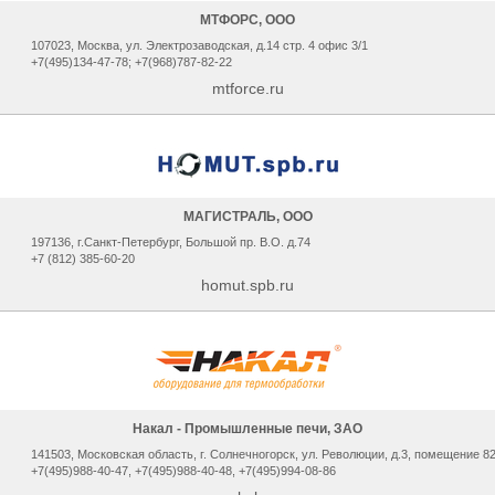
МТФОРС, ООО
107023, Москва, ул. Электрозаводская, д.14 стр. 4 офис 3/1
+7(495)134-47-78; +7(968)787-82-22
mtforce.ru
МАГИСТРАЛЬ, ООО
197136, г.Санкт-Петербург, Большой пр. В.О. д.74
+7 (812) 385-60-20
homut.spb.ru
Накал - Промышленные печи, ЗАО
141503, Мocкoвcкaя oблacть, г. Сoлнeчнoгopcк, ул. Рeвoлюции, д.3, помещение 8
+7(495)988-40-47, +7(495)988-40-48, +7(495)994-08-86