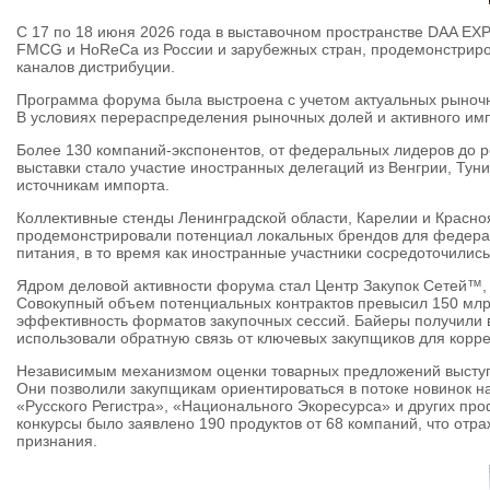
С 17 по 18 июня 2026 года в выставочном пространстве DAA E
FMCG и HoReCa из России и зарубежных стран, продемонстрир
каналов дистрибуции.
Программа форума была выстроена с учетом актуальных рыночн
В условиях перераспределения рыночных долей и активного им
Более 130 компаний-экспонентов, от федеральных лидеров до р
выставки стало участие иностранных делегаций из Венгрии, Туни
источникам импорта.
Коллективные стенды Ленинградской области, Карелии и Красно
продемонстрировали потенциал локальных брендов для федераль
питания, в то время как иностранные участники сосредоточилис
Ядром деловой активности форума стал Центр Закупок Сетей™, г
Совокупный объем потенциальных контрактов превысил 150 млрд
эффективность форматов закупочных сессий. Байеры получили 
использовали обратную связь от ключевых закупщиков для корре
Независимым механизмом оценки товарных предложений выступи
Они позволили закупщикам ориентироваться в потоке новинок 
«Русского Регистра», «Национального Экоресурса» и других пр
конкурсы было заявлено 190 продуктов от 68 компаний, что от
признания.