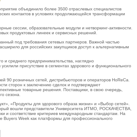
роприятие объединило более 3500 отраслевых специалистов
еских контактов в условиях продолжающейся трансформации
ные сессии, образовательные модули и нетворкинг-активности.
вых продуктовых линеек и сервисных решений.
ванный под требования сетевых партнеров. Важной частью
 расширило для российских закупщиков доступ к альтернативным
го и среднего предпринимательства, наглядно
усилили присутствие в сегментах здорового и функционального
лей 90 розничных сетей, дистрибьюторов и операторов HoReCa.
ости сторон к заключению сделок и подтверждают
пективные товарные решения. Поставщики, в свою очередь,
го сезона.
», «Продукты для здорового образа жизни» и «Выбор сетей».
который вошли представители Университета ИТМО, РОСКАЧЕСТВА,
нки и соответствие критериев международным стандартам. На
изе Buyers Week как платформы для профессионального