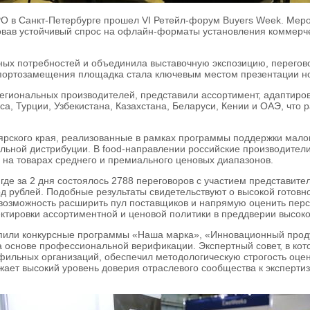
XPO в Санкт-Петербурге прошел VI Ретейл-форум Buyers Week. Ме
овав устойчивый спрос на офлайн-форматы установления коммерч
ых потребностей и объединила выставочную экспозицию, переговор
портозамещения площадка стала ключевым местом презентации но
егиональных производителей, представили ассортимент, адаптиро
са, Турции, Узбекистана, Казахстана, Беларуси, Кении и ОАЭ, что
ярского края, реализованные в рамках программы поддержки мало
ной дистрибуции. В food-направлении российские производители 
ь на товарах среднего и премиального ценовых диапазонов.
де за 2 дня состоялось 2788 переговоров с участием представите
 рублей. Подобные результаты свидетельствуют о высокой готовн
возможность расширить пул поставщиков и напрямую оценить перс
ктировки ассортиментной и ценовой политики в преддверии высоко
ли конкурсные программы «Наша марка», «Инновационный продукт
на основе профессиональной верификации. Экспертный совет, в 
офильных организаций, обеспечил методологическую строгость оце
ражает высокий уровень доверия отраслевого сообщества к эксперт