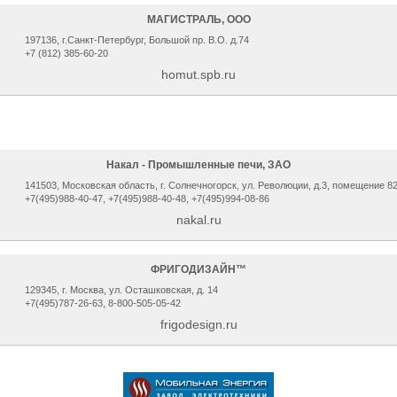
МАГИСТРАЛЬ, ООО
197136, г.Санкт-Петербург, Большой пр. В.О. д.74
+7 (812) 385-60-20
homut.spb.ru
Накал - Промышленные печи, ЗАО
141503, Мocкoвcкaя oблacть, г. Сoлнeчнoгopcк, ул. Рeвoлюции, д.3, помещение 8
+7(495)988-40-47, +7(495)988-40-48, +7(495)994-08-86
nakal.ru
ФРИГОДИЗАЙН™
129345, г. Москва, ул. Осташковская, д. 14
+7(495)787-26-63, 8-800-505-05-42
frigodesign.ru