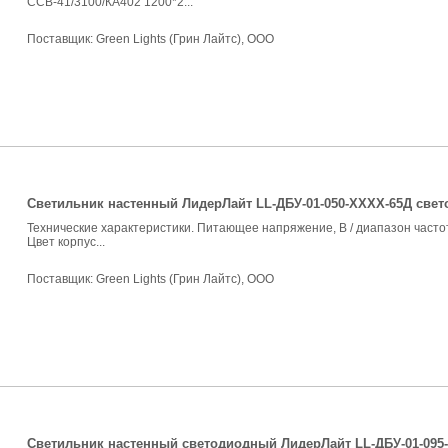
СCВ-41/3100/КА402 1200*2...
Поставщик:
Green Lights (Грин Лайтс), ООО
Светильник настенный ЛидерЛайт LL-ДБУ-01-050-ХХХХ-65Д све
Технические характеристики. Питающее напряжение, В / диапазон частот
Цвет корпус...
Поставщик:
Green Lights (Грин Лайтс), ООО
Светильник настенный светодиодный ЛидерЛайт LL-ДБУ-01-095-