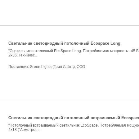
Светильник светодиодный потолочный Ecospace Long
"Светильник потолочный EcoSpace Long. Потребляемая мощность - 45 В
2х36. Техничес...
Поставщик:
Green Lights (Грин Лайтс), ООО
Светильник светодиодный потолочный встраиваемый Ecospac
"Потолочный встраиваемый светильник EcoSpace. Потребляемая мощност
4х18 ("Армстрон...