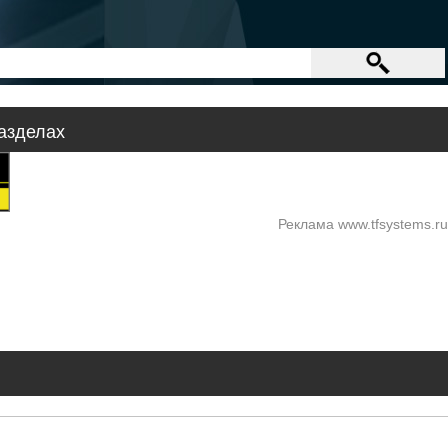
азделах
Реклама www.tfsystems.ru