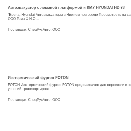
Автоэвакуатор с ломаной платформой и КМУ HYUNDAI HD-78
"Бренд: Hyundai Автоэвакуаторы в Нижнем новгороде Просмотреть на 
ООО Тема Ф.И.О....
Поставщик:
СпецРусАвто, ООО
Изотермический фургон FOTON
FOTON Изотермический фургон FOTON предназначен для перевозки в п
условий транспортировк...
Поставщик:
СпецРусАвто, ООО