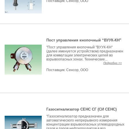
Поставщик:
Сенсор, ООО
Пост управления кнопочный “ВУУК-КН”
"Пост управления кнопочный "ВУУК-КН"
(далее именуется устройством) предназначен
для коммутации электрических цепей во
взрывоопасных зонах. Технические...
Подробно >>
Поставщик:
Сенсор, ООО
Газосигнализатор СЕНС СГ (СИ СЕНС)
"Газосигнализатор предназначен для
автоматического непрерывного измерения
концентрации взрывоопасных углеводородных
газов и паров нефтепродуктов в воз...