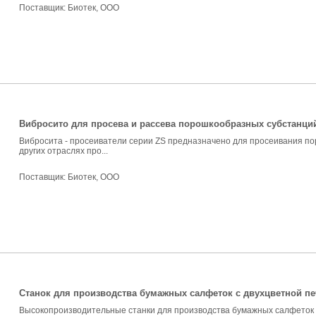
Поставщик:
Биотек, ООО
Вибросито для просева и рассева порошкообразных субстанци
Вибросита - просеиватели серии ZS предназначено для просеивания п
других отраслях про...
Поставщик:
Биотек, ООО
Станок для производства бумажных салфеток с двухцветной п
Высокопроизводительные станки для производства бумажных салфеток кл