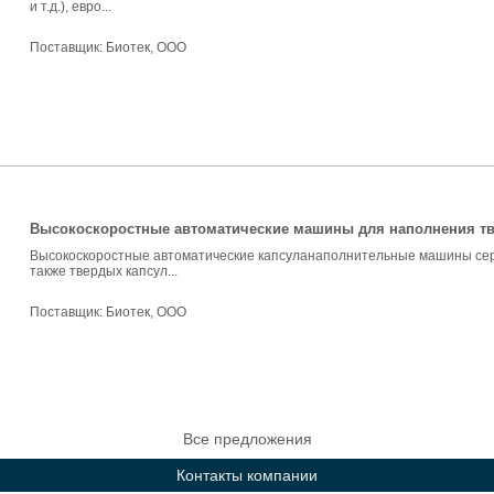
и т.д.), евро...
Поставщик:
Биотек, ООО
Высокоскоростные автоматические машины для наполнения тв
Высокоскоростные автоматические капсуланаполнительные машины сер
также твердых капсул...
Поставщик:
Биотек, ООО
Все предложения
Контакты компании