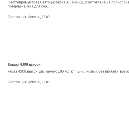
Нефтепромысловая автоцистерна АКН-10-ОД изготовлена на полноприв
предназначена для сбо...
Поставщик:
Исмиль, ООО
Камаз 4308 шасси
камаз 4308 шасси, двс каменс 185 л.с, кпп ZF-6, новый, без пробега, воз
Поставщик:
Исмиль, ООО