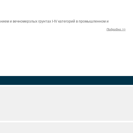
нием и вечномерзлых грунтах I-IV категорий в промышленном и
Подробно >>