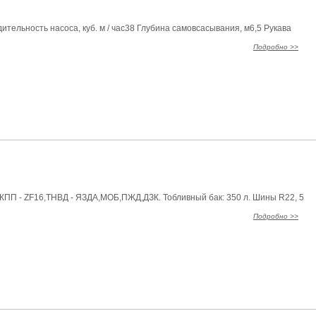
ельность насоса, куб. м / час38 Глубина самовсасывания, м6,5 Рукава
Подробно >>
. КПП - ZF16,ТНВД - ЯЗДА,МОБ,ПЖД,ДЗК. Тобливный бак: 350 л. Шины R22, 5
Подробно >>