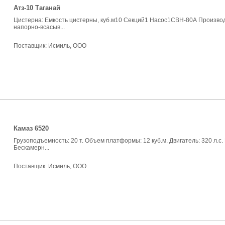
Атз-10 Таганай
Цистерна: Емкость цистерны, куб.м10 Секций1 Насос1СВН-80А Производит
напорно-всасыв...
Поставщик:
Исмиль, ООО
Камаз 6520
Грузоподъемность: 20 т. Объем платформы: 12 куб.м. Двигатель: 320 л.с
Бескамерн...
Поставщик:
Исмиль, ООО