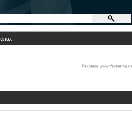
делах
Реклама www.tfsystems.ru