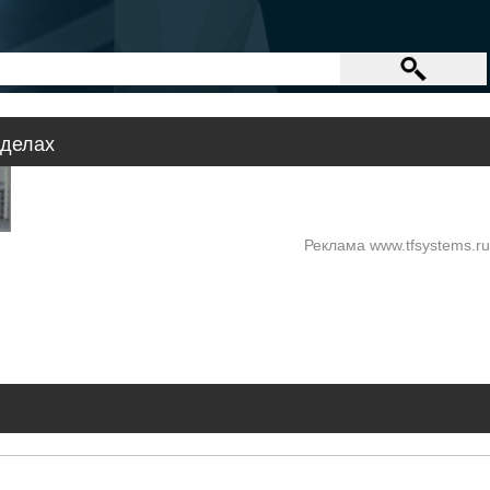
зделах
Реклама www.tfsystems.ru