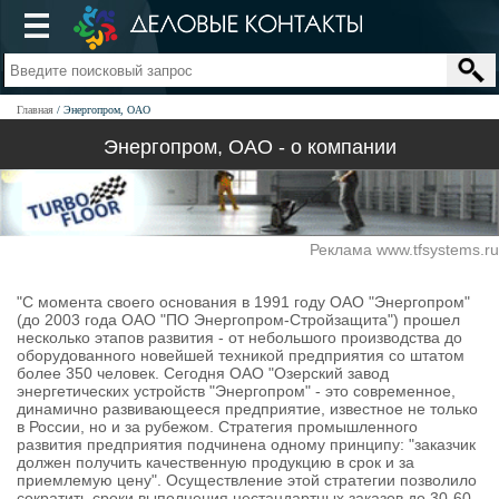
Главная
Энергопром, ОАО
Энергопром, ОАО - о компании
Реклама www.tfsystems.ru
"С момента своего основания в 1991 году ОАО "Энергопром"
(до 2003 года ОАО "ПО Энергопром-Стройзащита") прошел
несколько этапов развития - от небольшого производства до
оборудованного новейшей техникой предприятия со штатом
более 350 человек. Сегодня ОАО "Озерский завод
энергетических устройств "Энергопром" - это современное,
динамично развивающееся предприятие, известное не только
в России, но и за рубежом. Стратегия промышленного
развития предприятия подчинена одному принципу: "заказчик
должен получить качественную продукцию в срок и за
приемлемую цену". Осуществление этой стратегии позволило
сократить сроки выполнения нестандартных заказов до 30-60