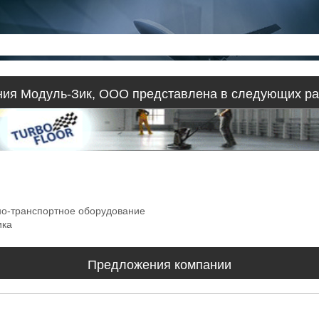
ния Модуль-Зик, ООО представлена в следующих ра
но-транспортное оборудование
ика
Предложения компании