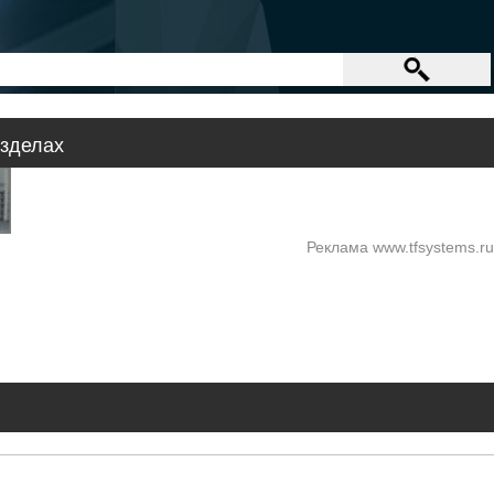
зделах
Реклама www.tfsystems.ru