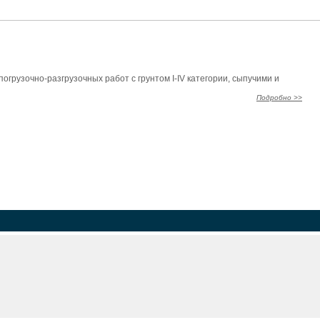
рузочно-разгрузочных работ с грунтом I-IV категории, сыпучими и
Подробно >>