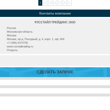
1
2
3
4
5
6
»
Контакты компании
РУССТАЙЛ ТРЕЙДИНГ, ООО
Россия
Московская область
Москва
Москва, пр-д. Походный, д. 4, корп. 1, оф. 604
+7 (495) 6474792
www.russtailtrading.ru
Открыть
СДЕЛАТЬ ЗАПРОС