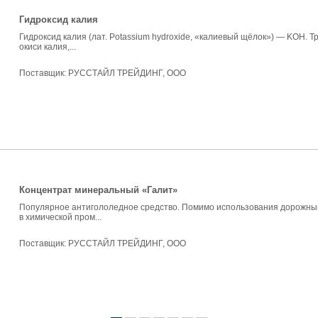
Гидроксид калия
Гидроксид калия (лат. Potassium hydroxide, «калиевый щёлок») — KOH. Т
окиси калия,...
Поставщик:
РУССТАЙЛ ТРЕЙДИНГ, ООО
Концентрат минеральный «Галит»
Популярное антигололедное средство. Помимо использования дорожным
в химической пром...
Поставщик:
РУССТАЙЛ ТРЕЙДИНГ, ООО