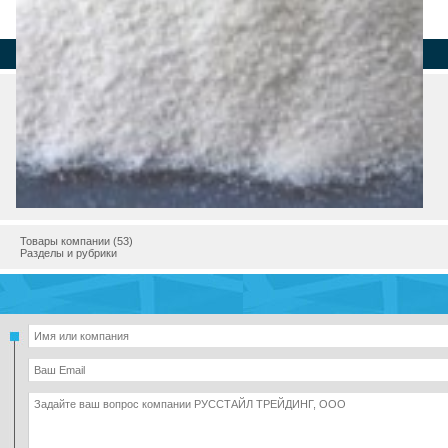
Страна
Регион
Город
Адрес
Телефон
Интернет
Email
Товары компании (53)
Разделы и рубрики