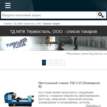
Главная
ТД МПК Термосталь, ООО
Каталог товаров
ТД МПК Термосталь, ООО - список товаров
Реклама www.tfsystems.ru
1
2
3
4
»
Настольный станок ТШ 3-13 (Универсал
В)
На станке можно выполнять следующие
работы: токарную обработку, фрезерование,
расточку, сверление, нарезание резьбы,
шлифование и полирование, заточку...
Подробно >>