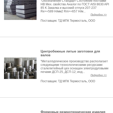
"Обозначение Стандарт Состояние поставки
НВ Мех. свойства Аналог по ГОСТ AISI 8630 API
85 K Закалка и высокий отпуск 207-237
Re>=589 Н/мм2 Rm>=657 Н/м...
Подробно >>
Поставщик:
ТД МПК Термосталь, ООО
Центробежные литые заготовки для
валов
"Металлургическое производство располагает
следующими технологическими ресурсами:
сталелитейный цех оснащен электродуговыми
печами ДСП-25, ДСП-12; инд...
Подробно >>
Поставщик:
ТД МПК Термосталь, ООО
Формовые резинотехнические изделия