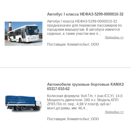
Автобус I класса НЕФАЗ-5299-0000010-32
Автобус I класса НЕФАЗ-5299-0000010-32
предназначен для перевозки пассажиров по
городским маршрутам. В автобусе имеются
сиденья, а также участки вне п...
Подробно >>
Поставщик:
Комавтосбыт, ООО
Автомобили грузовые бортовые КАМАЗ
65117-010-62
Колесная формула: 6х4 Г/п, т (наг./ССУ): 14,0
Мощность двигателя: 280 л.с. Модель КПП:
ZF9S П/о гл. пер.: 4,98 V платф, куб.м /
монт.дл.рамы, мм: 46,4...
Подробно >>
Поставщик:
Комавтосбыт, ООО