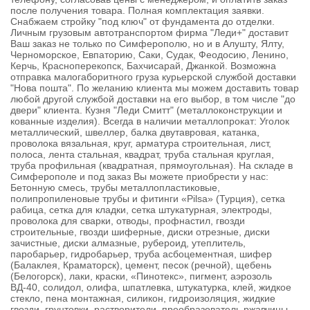
после получения товара. Полная комплектация заявки.
Снабжаем стройку "под ключ" от фундамента до отделки.
Личным грузовым автотранспортом фирма "Леди+" доставит
Ваш заказ не только по Симферополю, но и в Алушту, Ялту,
Черноморское, Евпаторию, Саки, Судак, Феодосию, Ленино,
Керчь, Красноперекопск, Бахчисарай, Джанкой. Возможна
отправка малогаборитного груза курьерской службой доставки
"Нова пошта". По желанию клиента мы можем доставить товар
любой другой службой доставки на его выбор, в том числе "до
двери" клиента. Кузня "Леди Смитт" (металлоконструкции и
кованные изделия). Всегда в наличии металлопрокат: Уголок
металлический, швеллер, балка двутавровая, катанка,
проволока вязальная, круг, арматура строительная, лист,
полоса, лента стальная, квадрат, труба стальная круглая,
труба профильная (квадратная, прямоугольная). На складе в
Симферополе и под заказ Вы можете приобрести у нас:
Бетонную смесь, трубы металлопластиковые,
полипропиленовые трубы и фитинги «Pilsa» (Турция), сетка
рабица, сетка для кладки, сетка штукатурная, электроды,
проволока для сварки, отводы, профнастил, гвозди
строительные, гвозди шиферные, диски отрезные, диски
зачистные, диски алмазные, рубероид, утеплитель,
паробарьер, гидробарьер, труба асбоцементная, шифер
(Балаклея, Краматорск), цемент, песок (речной), щебень
(Белогорск), лаки, краски, «Пинотекс», пигмент, аэрозоль
ВД-40, солидол, олифа, шпатлевка, штукатурка, клей, жидкое
стекло, пена монтажная, силикон, гидроизоляция, жидкие
гвозди, грунтовки, растворители, преобразователь ржавчины,