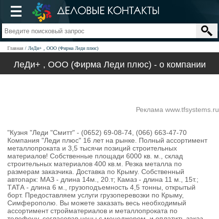
Главная
ЛеДи+ , ООО (Фирма Леди плюс)
ЛеДи+ , ООО (Фирма Леди плюс) - о компании
Реклама www.tfsystems.ru
"Кузня "Леди "Смитт" - (0652) 69-08-74, (066) 663-47-70
Компания "Леди плюс" 16 лет на рынке. Полный ассортимент
металлопроката и 3,5 тысячи позиций строительных
материалов! Собственные площади 6000 кв. м., склад
строительных материалов 400 кв.м. Резка металла по
размерам заказчика. Доставка по Крыму. Собственный
автопарк: МАЗ - длина 14м., 20.т; Камаз - длина 11 м., 15т.;
ТАТА - длина 6 м., грузоподъемность 4,5 тонны, открытый
борт. Предоставляем услуги грузоперевозки по Крыму,
Симферополю. Вы можете заказать весь необходимый
ассортимент стройматериалов и металлопроката по
телефону, согласовав цены с менеджером, и оплатить заказ