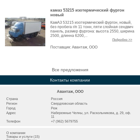
камаз 53215 изотермический фургон
новый
КамАЗ 53215 изотермический фургон, новый,
без пробега г/п 11 тонн, пяти слойная сендвич
панель, размер фургона: высота 2550, ширина
2500, длинна 6200,...
Подробно >>
Поставщик:
Авантаж, ООО
Все предложения
Контакты компании
Авантаж, ООО
Страна
Россия
Регион
Свердловская область
Город
Реж
Адрес
Набережные Челны, ул. Раскольникова, д. 29, оф.
11
Телефон
+7 (962) 5679755
О компании
Товары и услуги (15)