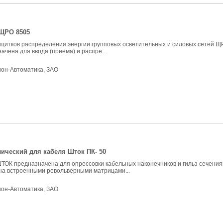
ЩРО 8505
щитков распределения энергии групповых осветительных и силовых сетей ЩРО
начена для ввода (приема) и распре...
ион-Автоматика, ЗАО
ический для кабеля Шток ПК- 50
ТОК предназначена для опрессовки кабельных наконечников и гильз сечения
а встроенными револьверными матрицами...
ион-Автоматика, ЗАО