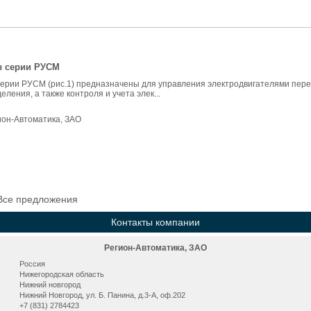
ы серии РУСМ
ерии РУСМ (рис.1) предназначены для управления электродвигателями пере
еления, а также контроля и учета элек...
ион-Автоматика, ЗАО
Все предложения
Контакты компании
Регион-Автоматика, ЗАО
Россия
Нижегородская область
Нижний новгород
Нижний Новгород, ул. Б. Панина, д.3-А, оф.202
+7 (831) 2784423