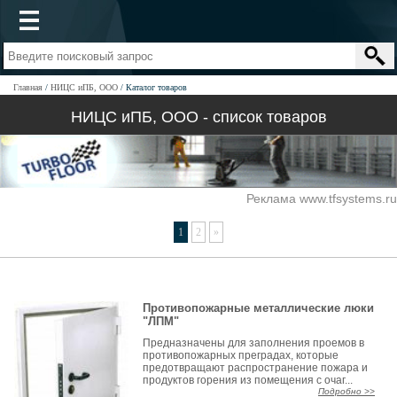
Главная
НИЦС иПБ, ООО
Каталог товаров
НИЦС иПБ, ООО - список товаров
Реклама www.tfsystems.ru
1
2
»
Противопожарные металлические люки
"ЛПМ"
Предназначены для заполнения проемов в
противопожарных преградах, которые
предотвращают распространение пожара и
продуктов горения из помещения с очаг...
Подробно >>