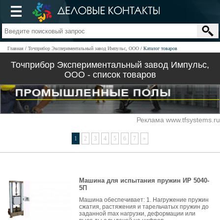
Главная
Точприбор Экспериментальный завод Импульс, ООО
Каталог товаров
Точприбор Экспериментальный завод Импульс,
ООО - список товаров
Реклама www.tfsystems.ru
1
2
3
4
5
6
7
»
Машина для испытания пружин ИР 5040-
5П
Машина обеспечивает: 1. Нагружение пружин
сжатия, растяжения и тарельчатых пружин до
заданной max нагрузки, деформации или