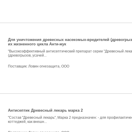
Для уничтожения древесных насекомых-вредителей (древогрызов
их жизненного цикла Анти-жук
"Высокоэффективный антисептический препарат серии "Древесный лека
(древогрызов, усачей...
Поставщик:
Ловин огнезащита, ООО
Антисептик Древесный лекарь марка 2
"Состав "Древесный лекарь", Марка 2 предназначен: - для профилактич
коттеджей, как внешн...