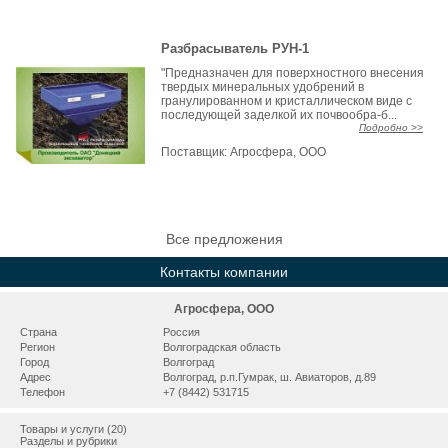
Разбрасыватель РУН-1
"Предназначен для поверхностного внесения
твердых минеральных удобрений в
гранулированном и кристаллическом виде с
последующей заделкой их почвообра-б...
Подробно >>
Поставщик:
Агросфера, ООО
Все предложения
Контакты компании
Агросфера, ООО
Страна
Россия
Регион
Волгоградская область
Город
Волгоград
Адрес
Волгоград, р.п.Гумрак, ш. Авиаторов, д.89
Телефон
+7 (8442) 531715
Товары и услуги (20)
Разделы и рубрики