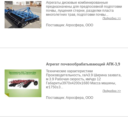
Агрегаты дисковые комбинированные
предназначены для предпосевной подготовки
почвы, лущения стерни, разделки пласта
многолетних трав, подготовки почвы...
Подробно >>
Поставщик:
Агросфера, ООО
Агрегат почвообрабатывающий АПК-3,9
Технические характеристики
Производительность, га/ч3.9 Ширина захвата,
м 3.9 Рабочая скорость, км/чдо 12
Габариты3970x4200x1680 Масса машины,
кг1750±3...
Подробно >>
Поставщик:
Агросфера, ООО