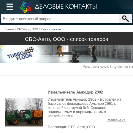
Главная
СБС-Авто, ООО
Каталог товаров
СБС-Авто, ООО - список товаров
Реклама www.tfsystems.ru
Измельчитель Амкодор 2902
Измельчитель Амкодор 2902 изготовлен на
базе узлов форвардера Амкодор 2661 с
колесной формулой 6х6. Оснащен
поднимаемым и опрокидываемым
контейнером-н...
Подробно >>
Поставщик:
СБС-Авто, ООО