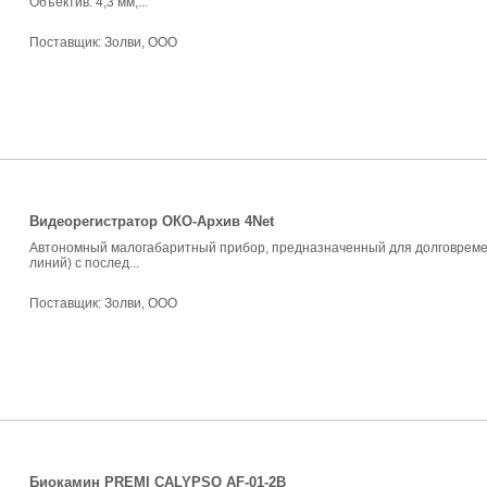
Объектив: 4,3 мм;...
Поставщик:
Золви, ООО
Видеорегистратор ОКО-Архив 4Net
Автономный малогабаритный прибор, предназначенный для долговременн
линий) с послед...
Поставщик:
Золви, ООО
Биокамин PREMI CALYPSO AF-01-2B