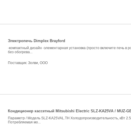
Электропечь Dimplex Brayford
-компактный дизайн -элементарная установка (просто включите печь в р
без обогрева...
Поставщик:
Золви, ООО
Кондиционер кассетный Mitsubishi Electric SLZ-KA25VA / MUZ-G
Параметр / Модель SLZ-KA25VAL.TH Холодопроизводительность, кВт 2.5
Потребляемая мо...