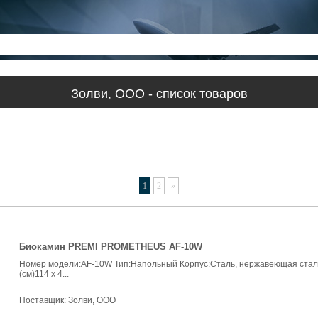
Золви, ООО - список товаров
1
2
»
Биокамин PREMI PROMETHEUS AF-10W
Номер модели:AF-10W Тип:Напольный Корпус:Cталь, нержавеющая сталь, с
(см)114 x 4...
Поставщик:
Золви, ООО