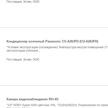
Поставщик:
Золви, ООО
Кондиционер колонный Panasonic CS-A28JFD (CU-A28JFD)
"Условия эксплуатации (охлаждение) Температура внутри помещения 2
эксплуатации (обогрев...
Поставщик:
Золви, ООО
Камера видеонаблюдения RVi-65
"1/3" SONY Super HAD цветная; PAL: 752(H)х582(V); Разрешение по гориз