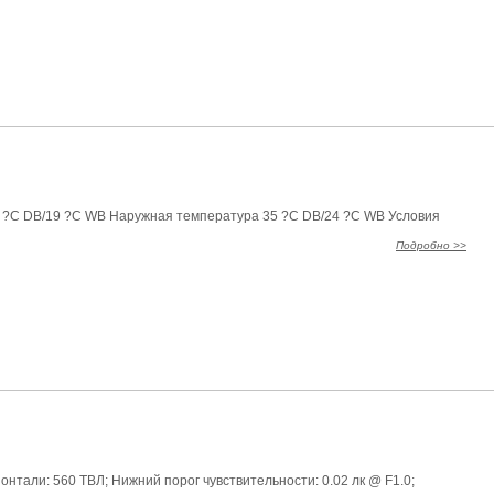
7 ?C DB/19 ?C WB Наружная температура 35 ?C DB/24 ?C WB Условия
Подробно >>
онтали: 560 ТВЛ; Нижний порог чувствительности: 0.02 лк @ F1.0;