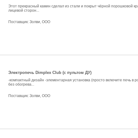
Этот прекрасный камин сделал из стали и покрыт чёрной порошковой кр
лицевой сторон...
Поставщик:
Золви, ООО
Электропечь Dimplex Club (c пультом ДУ)
-компактный дизайн -элементарная установка (просто включите печь в р
без обогрева...
Поставщик:
Золви, ООО