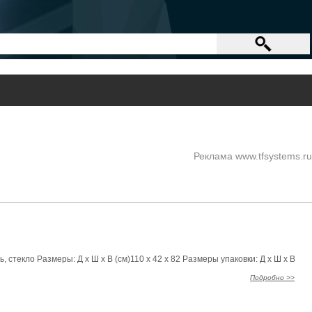
Реклама www.tfsystems.ru
текло Размеры: Д x Ш x В (см)110 x 42 x 82 Размеры упаковки: Д x Ш x В
Подробно >>