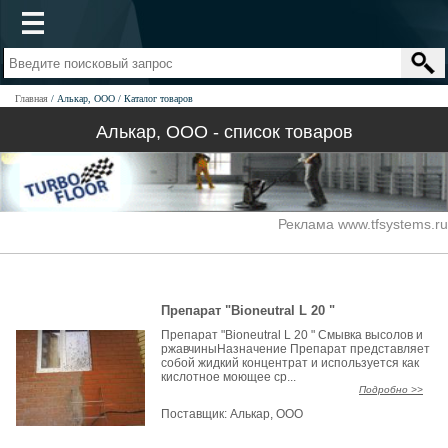
Главная
Алькар, ООО
Каталог товаров
Алькар, ООО - список товаров
Реклама www.tfsystems.ru
Препарат "Bioneutral L 20 "
Препарат "Bioneutral L 20 " Смывка высолов и
ржавчиныНазначение Препарат представляет
собой жидкий концентрат и используется как
кислотное моющее ср...
Подробно >>
Поставщик:
Алькар, ООО