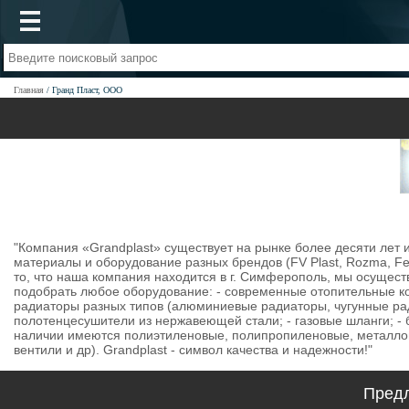
Главная
Гранд Пласт, ООО
"Компания «Grandplast» существует на рынке более десяти лет и 
материалы и оборудование разных брендов (FV Plast, Rozma, Fer
то, что наша компания находится в г. Симферополь, мы осущес
подобрать любое оборудование: - современные отопительные кот
радиаторы разных типов (алюминиевые радиаторы, чугунные рад
полотенцесушители из нержавеющей стали; - газовые шланги; - 
наличии имеются полиэтиленовые, полипропиленовые, металлоп
вентили и др). Grandplast - символ качества и надежности!"
Предл