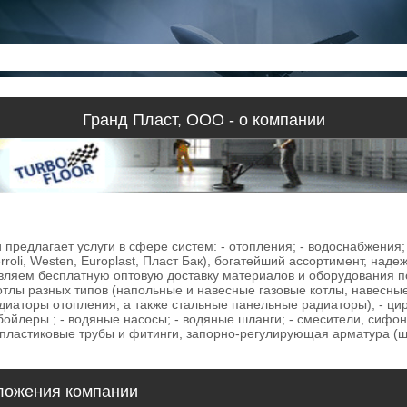
Гранд Пласт, ООО - о компании
предлагает услуги в сфере систем: - отопления; - водоснабжения; -
roli, Westen, Europlast, Пласт Бак), богатейший ассортимент, над
твляем бесплатную оптовую доставку материалов и оборудования п
лы разных типов (напольные и навесные газовые котлы, навесные 
иаторы отопления, а также стальные панельные радиаторы); - ци
бойлеры ; - водяные насосы; - водяные шланги; - смесители, сифо
ластиковые трубы и фитинги, запорно-регулирующая арматура (ша
ожения компании