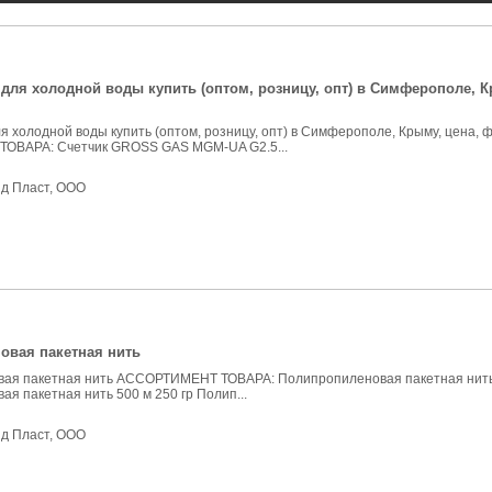
для холодной воды купить (оптом, розницу, опт) в Симферополе, К
я холодной воды купить (оптом, розницу, опт) в Симферополе, Крыму, цена, ф
ОВАРА: Счетчик GROSS GAS MGM-UA G2.5...
нд Пласт, ООО
овая пакетная нить
ая пакетная нить АССОРТИМЕНТ ТОВАРА: Полипропиленовая пакетная нить 
я пакетная нить 500 м 250 гр Полип...
нд Пласт, ООО