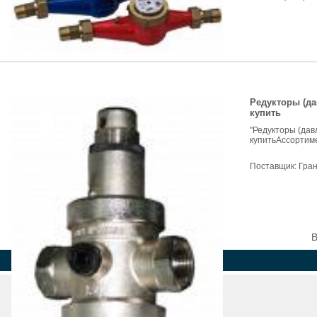
Редукторы (да
купить
"Редукторы (дав
купитьАссортиме
Поставщик:
Гра
В
Страна
Регион