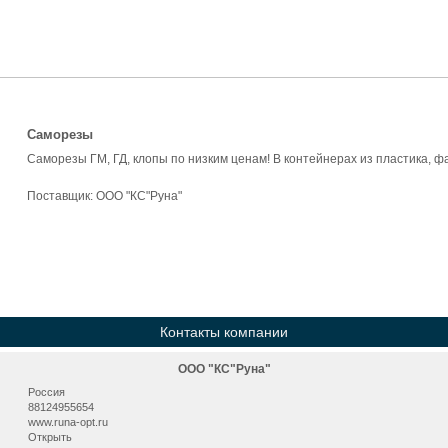
Саморезы
Саморезы ГМ, ГД, клопы по низким ценам! В контейнерах из пластика, фа
Поставщик:
ООО "КС"Руна"
Контакты компании
ООО "КС"Руна"
Россия
88124955654
www.runa-opt.ru
Открыть