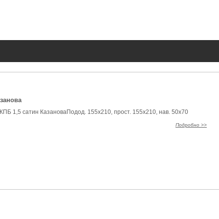
азанова
КПБ 1,5 сатин КазановаПодод. 155х210, прост. 155х210, нав. 50х70
Подробно >>