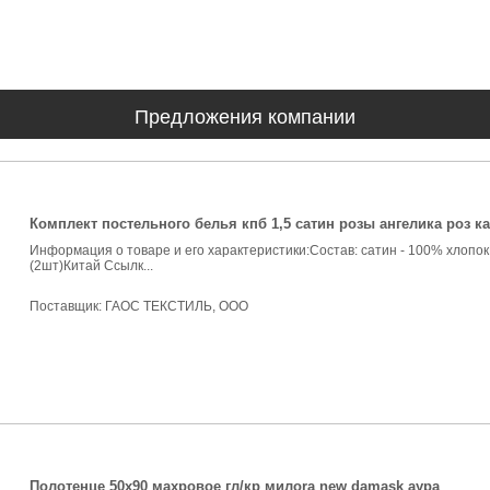
Предложения компании
Комплект постельного белья кпб 1,5 сатин розы ангелика роз к
Информация о товаре и его характеристики:Состав: сатин - 100% хлопок
(2шт)Китай Ссылк...
Поставщик:
ГАОС ТЕКСТИЛЬ, ООО
Полотенце 50х90 махровое гл/кр милоrа new damask аура