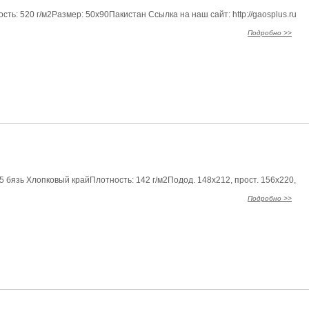
ть: 520 г/м2Размер: 50х90Пакистан Ссылка на наш сайт: http://gaosplus.ru
Подробно >>
5 бязь Хлопковый крайПлотность: 142 г/м2Подод. 148х212, прост. 156х220,
Подробно >>