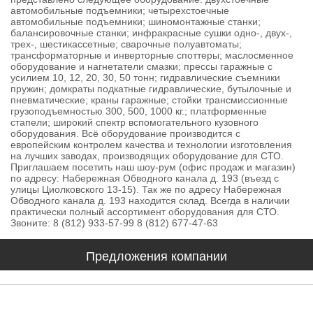
автомобильные подъемники; четырехстоечные
автомобильные подъемники; шиномонтажные станки;
балансировочные станки; инфракрасные сушки одно-, двух-,
трех-, шестикассетные; сварочные полуавтоматы;
трансформаторные и инверторные споттеры; маслосменное
оборудование и нагнетатели смазки; прессы гаражные с
усилием 10, 12, 20, 30, 50 тонн; гидравлические съемники
пружин; домкраты подкатные гидравлические, бутылочные и
пневматические; краны гаражные; стойки трансмиссионные
грузоподъемностью 300, 500, 1000 кг.; платформенные
стапели; широкий спектр вспомогательного кузовного
оборудования. Всё оборудование производится с
европейским контролем качества и технологии изготовления
на лучших заводах, производящих оборудование для СТО.
Приглашаем посетить наш шоу-рум (офис продаж и магазин)
по адресу: Набережная Обводного канала д. 193 (въезд с
улицы Циолковского 13-15). Так же по адресу Набережная
Обводного канала д. 193 находится склад. Всегда в наличии
практически полный ассортимент оборудования для СТО.
Звоните: 8 (812) 933-57-99 8 (812) 677-47-63
Предложения компании