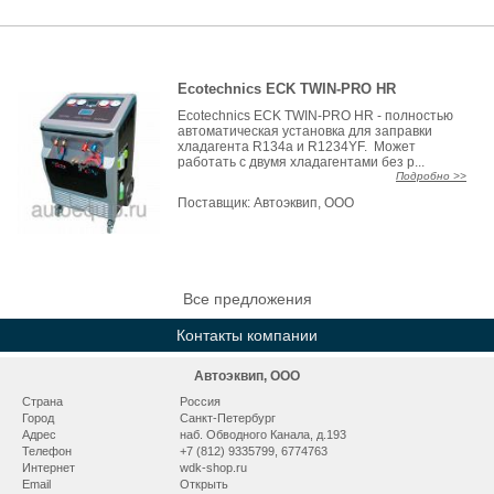
Ecotechnics ECK TWIN-PRO HR
Ecotechnics ECK TWIN-PRO HR - полностью
автоматическая установка для заправки
хладагента R134a и R1234YF. Может
работать с двумя хладагентами без р...
Подробно >>
Поставщик:
Автоэквип, ООО
Все предложения
Контакты компании
Автоэквип, ООО
Страна
Россия
Город
Санкт-Петербург
Адрес
наб. Обводного Канала, д.193
Телефон
+7 (812) 9335799, 6774763
Интернет
wdk-shop.ru
Email
Открыть