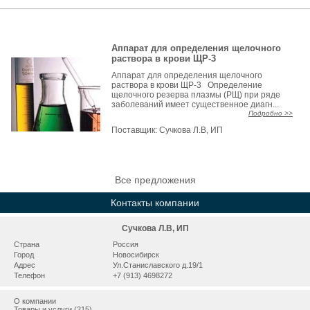
Аппарат для определения щелочного
раствора в крови ЩР-3
Аппарат для определения щелочного
раствора в крови ЩР-3 Определение
щелочного резерва плазмы (РЩ) при ряде
заболеваний имеет существенное диагн...
Подробно >>
Поставщик:
Сучкова Л.В, ИП
Все предложения
Контакты компании
Сучкова Л.В, ИП
Страна
Россия
Город
Новосибирск
Адрес
Ул.Станиславского д.19/1
Телефон
+7 (913) 4698272
О компании
Товары и услуги (215)