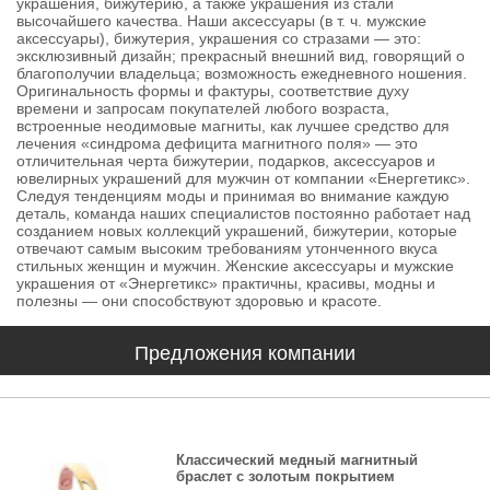
украшения, бижутерию, а также украшения из стали
высочайшего качества. Наши аксессуары (в т. ч. мужские
аксессуары), бижутерия, украшения со стразами — это:
эксклюзивный дизайн; прекрасный внешний вид, говорящий о
благополучии владельца; возможность ежедневного ношения.
Оригинальность формы и фактуры, соответствие духу
времени и запросам покупателей любого возраста,
встроенные неодимовые магниты, как лучшее средство для
лечения «синдрома дефицита магнитного поля» — это
отличительная черта бижутерии, подарков, аксессуаров и
ювелирных украшений для мужчин от компании «Енергетикс».
Следуя тенденциям моды и принимая во внимание каждую
деталь, команда наших специалистов постоянно работает над
созданием новых коллекций украшений, бижутерии, которые
отвечают самым высоким требованиям утонченного вкуса
стильных женщин и мужчин. Женские аксессуары и мужские
украшения от «Энергетикс» практичны, красивы, модны и
полезны — они способствуют здоровью и красоте.
Предложения компании
Классический медный магнитный
браслет с золотым покрытием