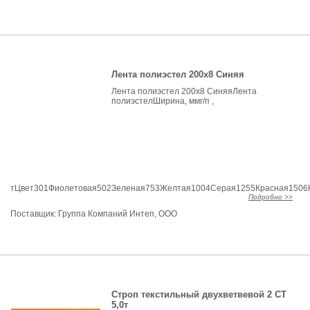
Лента полиэстел 200х8 Синяя
Лента полиэстел 200х8 СиняяЛента
полиэстелШирина, ммг/п ,
тЦвет301Фиолетовая502Зеленая753Желтая1004Серая1255Красная1506К
Подробно >>
Поставщик:
Группа Компаний Интеп, ООО
Строп текстильный двухветвевой 2 СТ
5,0т