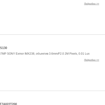
Подробно >>
4S130
37MP SONY Exmor IMX238, объектив 3.6mm/F2.0 2M Pixels, 0.01 Lux
Подробно >>
PT7A022T200