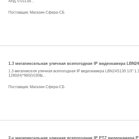
АРД, 0.01Lux...
Поставщик:
Магазин Сфера-СБ
1.3 мегапиксельная уличная всепогодная IP видеокамера LBN2
1.3 мегапикселя уличная всепогодная IP видеокамера LBN24S130 1/3" 1.
1280(H)*960(V)30fp...
Поставщик:
Магазин Сфера-СБ
2-x мегапиксельная уличная всепогодная IP PTZ видеокамера 