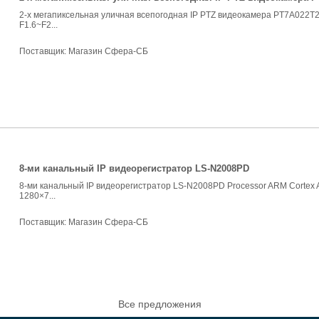
2-x мегапиксельная уличная всепогодная IP PTZ видеокамера PT7A022T2
F1.6~F2...
Поставщик:
Магазин Сфера-СБ
8-ми канальный IP видеорегистратор LS-N2008PD
8-ми канальный IP видеорегистратор LS-N2008PD Processor ARM Cortex A
1280×7...
Поставщик:
Магазин Сфера-СБ
Все предложения