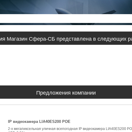
ия Магазин Сфера-СБ представлена в следующих р
Предложения компании
IP видеокамера LIA40ES200 POE
2-x мегапиксельная уличная всепогодная IP видеокамера LIA40ES200 POE 