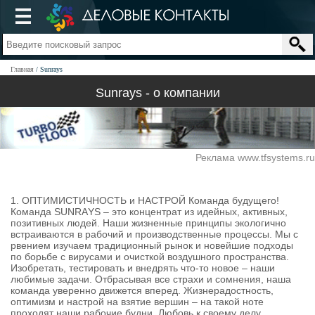
Главная
Sunrays
Sunrays - о компании
Реклама www.tfsystems.ru
1. ОПТИМИСТИЧНОСТЬ и НАСТРОЙ Команда будущего!
Команда SUNRАYS – это концентрат из идейных, активных,
позитивных людей. Наши жизненные принципы экологично
встраиваются в рабочий и производственные процессы. Мы с
рвением изучаем традиционный рынок и новейшие подходы
по борьбе с вирусами и очисткой воздушного пространства.
Изобретать, тестировать и внедрять что-то новое – наши
любимые задачи. Отбрасывая все страхи и сомнения, наша
команда уверенно движется вперед. Жизнерадостность,
оптимизм и настрой на взятие вершин – на такой ноте
проходят наши рабочие будни. Любовь к своему делу,