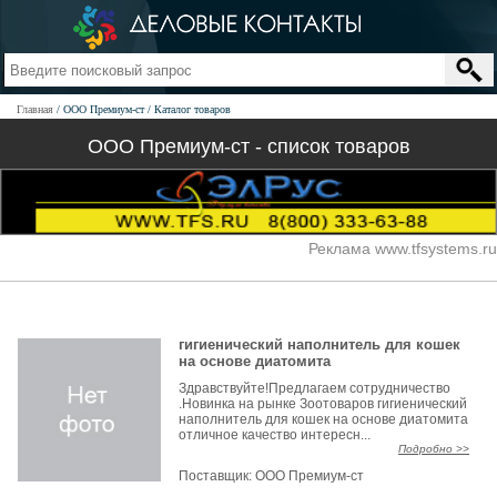
Главная
ООО Премиум-ст
Каталог товаров
ООО Премиум-ст - список товаров
Реклама www.tfsystems.ru
гигиенический наполнитель для кошек
на основе диатомита
Здравствуйте!Предлагаем сотрудничество
.Новинка на рынке Зоотоваров гигиенический
наполнитель для кошек на основе диатомита
отличное качество интересн...
Подробно >>
Поставщик:
ООО Премиум-ст