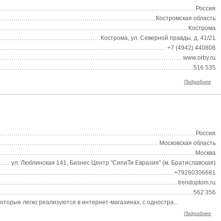
Россия
Костромская область
Кострома
Кострома, ул. Северной правды, д. 41/21
+7 (4942) 440808
www.orby.ru
516 535
Подробнее
Россия
Московская область
Москва
ул. Люблинская 141, Бизнес Центр "СипиТи Евразия" (м. Братиславская)
+79260306681
trendoptom.ru
562 356
торые легко реализуются в интернет-магазинах, с одностра...
Подробнее