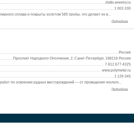
zlatto-jewelry.ru
1 003 330
рного сплава и покрыты золотом 585 пробы, что делает их в...
Подробнее
Россия
Проспект Народного Ополчения, 2, Санкт-Петербург, 198216 Россия
7.812.677.4325
www.polymetal.ru
1 129 345
абот по освоению рудных месторождений — от проведения геолого...
Подробнее