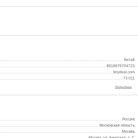
Китай
8618676704723
tinydeal.com
73 011
Подробнее
Россия
Московская область
Москва
Москва, ул. Амурская, д. 7.