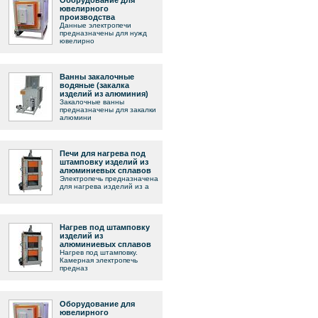
Оборудование для
ювелирного
производства
Данные электропечи
предназначены для нужд
ювелирно
Ванны закалочные
водяные (закалка
изделий из алюминия)
Закалочные ванны
предназначены для закалки
алюмини
Печи для нагрева под
штамповку изделий из
алюминиевых сплавов
Электропечь предназначена
для нагрева изделий из а
Нагрев под штамповку
изделий из
алюминиевых сплавов
Нагрев под штамповку.
Камерная электропечь
предназ
Оборудование для
ювелирного