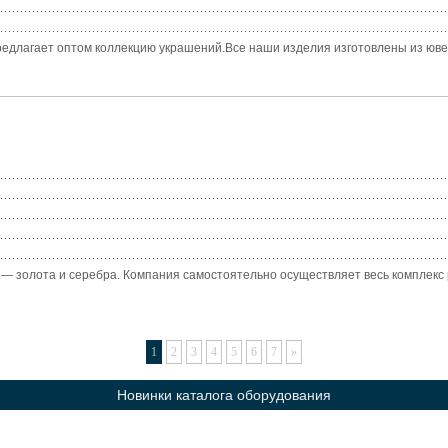
редлагает оптом коллекцию украшений.Все наши изделия изготовлены из ювели
 золота и серебра. Компания самостоятельно осуществляет весь комплекс р
1
2
3
4
5
6
7
»
Новинки каталога оборудования