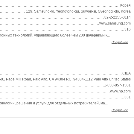
Корея
129, Samsung-ro, Yeongtong-gu, Suwon-si, Gyeonggi-do, Korea
82-2-2255-0114
www.samsung.com
316
ионных технологий, управляющего более чем 200 дочерними к...
Подробнее
США
501 Page Mill Road, Palo Alto, CA 94304 P.C. 94304-1112 Palo Alto United States
1-650-857-1501
www.hp.com
331
нологии, решения и услуги для отдельных потребителей, ма...
Подробнее