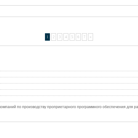
1
2
3
4
5
6
7
»
х компаний по производству проприетарного программного обеспечения для р