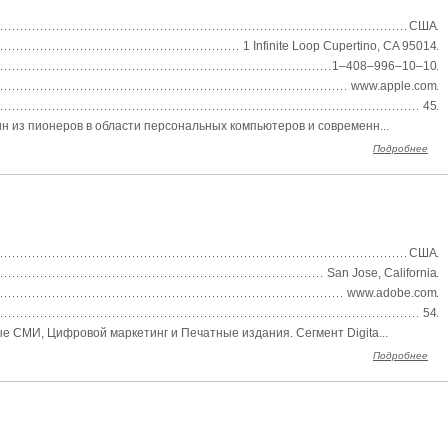
США
1 Infinite Loop Cupertino, CA 95014
1–408–996–10–10
www.apple.com
45
 из пионеров в области персональных компьютеров и современн...
Подробнее
США
San Jose, California
www.adobe.com
54
 СМИ, Цифровой маркетинг и Печатные издания. Сегмент Digita...
Подробнее