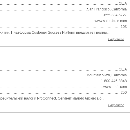
США
San Francisco, California
1-855-384-5727
www.salesforce.com
103
ятий. Платформа Customer Success Platform предлагает полны...
Подробнее
США
Mountain View, California
1-800-446-8848
www.intuit.com
250
ебительский налог и ProConnect. Сегмент малого бизнеса о...
Подробнее