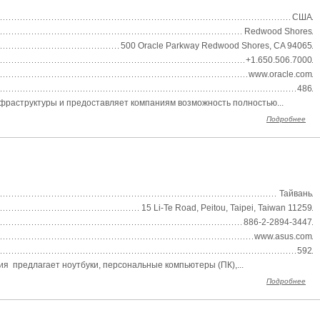
США
Redwood Shores
500 Oracle Parkway Redwood Shores, CA 94065
+1.650.506.7000
www.oracle.com
486
фраструктуры и предоставляет компаниям возможность полностью...
Подробнее
Тайвань
15 Li-Te Road, Peitou, Taipei, Taiwan 11259
886-2-2894-3447
www.asus.com
592
я предлагает ноутбуки, персональные компьютеры (ПК),...
Подробнее