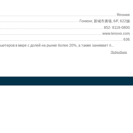
Япония
Гонконг, 新城市廣場, 6/F, 622舖
852- 8118-0800
www.lenovo.com
636
теров в мире с долей на рынке более 20%, а также занимает п...
Подробнее