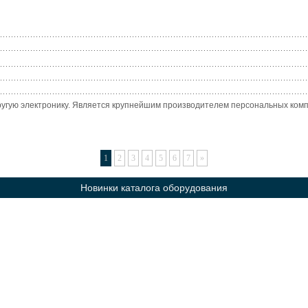
угую электронику. Является крупнейшим производителем персональных компью
1
2
3
4
5
6
7
»
Новинки каталога оборудования