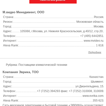
М.видео Менеджмент, ООО
Страна:
Россия
Регион:
Московская область
Город:
Москва
Адрес:
105066, г.Москва, ул. Нижняя Красносельская, д.40/12, стр.20.
Телефон:
+7 (495) 6442851
Интернет:
www.mvideo.ru
Alexa Rank:
1 818
Подробнее
Рубрика: Поставщики климатической техники
Компания Эврика, ТОО
Страна:
Казахстан
Город:
Шымкент
Адрес:
ул.Джангильдина, 15
Телефон:
+7 (7252) 394293 факс: +7 (7252) 310008, 310009
Интернет:
www.evrika.com
Alexa Rank:
355 623
Сеть магазинов электроники и бытовой техники «ЭВРИКА» осуществляет