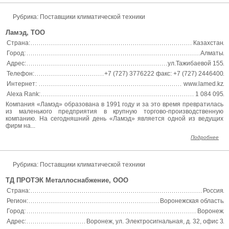
Рубрика: Поставщики климатической техники
Ламэд, ТОО
Страна:
Казахстан
Город:
Алматы
Адрес:
ул.Тажибаевой 155
Телефон:
+7 (727) 3776222 факс: +7 (727) 2446400
Интернет:
www.lamed.kz
Alexa Rank:
1 084 095
Компания «Ламэд» образована в 1991 году и за это время превратилась
из маленького предприятия в крупную торгово-производственную
компанию. На сегодняшний день «Ламэд» является одной из ведущих
фирм на...
Подробнее
Рубрика: Поставщики климатической техники
ТД ПРОТЭК Металлоснабжение, ООО
Страна:
Россия
Регион:
Воронежская область
Город:
Воронеж
Адрес:
Воронеж, ул. Электросигнальная, д. 32, офис 3