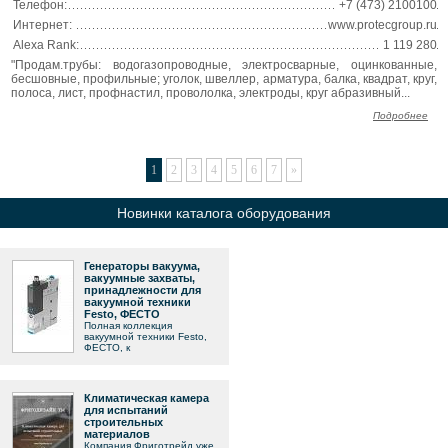
Телефон:
+7 (473) 2100100
Интернет:
www.protecgroup.ru
Alexa Rank:
1 119 280
"Продам.трубы: водогазопроводные, электросварные, оцинкованные,
бесшовные, профильные; уголок, швеллер, арматура, балка, квадрат, круг,
полоса, лист, профнастил, провололка, электроды, круг абразивный...
Подробнее
1
2
3
4
5
6
7
»
Новинки каталога оборудования
Генераторы вакуума,
вакуумные захваты,
принадлежности для
вакуумной техники
Festo, ФЕСТО
Полная коллекция
вакуумной техники Festo,
ФЕСТО, к
Климатическая камера
для испытаний
строительных
материалов
Компания Фриготрейд уже