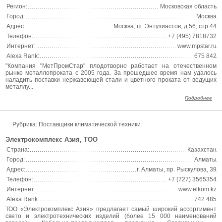
Регион:
Московская область
Город:
Москва
Адрес:
Москва, ш. Энтузиастов, д.56, стр.44
Телефон:
+7 (495) 7818732
Интернет:
www.mpstar.ru
Alexa Rank:
675 842
"Компания "МетПромСтар" плодотворно работает на отечественном
рынке металлопроката с 2005 года. За прошедшее время нам удалось
наладить поставки нержавеющей стали и цветного проката от ведущих
металлу...
Подробнее
Рубрика: Поставщики климатической техники
Электрокомплекс Азия, ТОО
Страна:
Казахстан
Город:
Алматы
Адрес:
г. Алматы, пр. Рыскулова, 39
Телефон:
+7 (727) 3565354
Интернет:
www.elkom.kz
Alexa Rank:
742 485
ТОО «Электрокомплекс Азия» предлагает самый широкий ассортимент
свето и электротехнических изделий (более 15 000 наименований