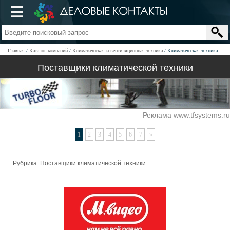
Главная
Каталог компаний
Климатическая и вентиляционная техника
Климатическая техника
Поставщики климатической техники
Реклама www.tfsystems.ru
1
2
3
4
5
6
7
»
Рубрика: Поставщики климатической техники