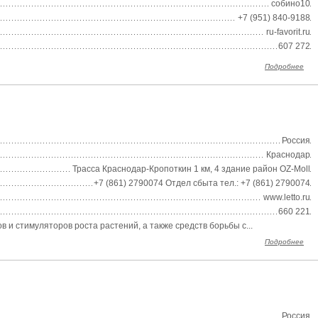
собино10
+7 (951) 840-9188
ru-favorit.ru
607 272
Подробнее
Россия
Краснодар
Трасса Краснодар-Кропоткин 1 км, 4 здание район OZ-Moll
+7 (861) 2790074 Отдел сбыта тел.: +7 (861) 2790074
www.letto.ru
660 221
 и стимуляторов роста растений, а также средств борьбы с...
Подробнее
Россия