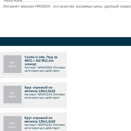
Alexa Rank:
Интернет-магазин FIREBOX - это качество, разумные цены, удобный сервис
Скоба U обр. Под тр.
Ф57L= 162 M12 (по
эскизу)
Артикул: NA002004 Оптовая
категория цен действует
Круг отрезной по
металлу 125х1,6х22
Артикул: NA001193 Оптовая
категория цен действует
Круг отрезной по
металлу 125х1,2х22
Артикул: NA001192 Оптовая
категория цен действует