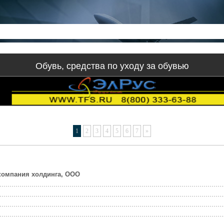
Обувь, средства по уходу за обувью
1
2
3
4
5
6
7
»
компания холдинга, ООО