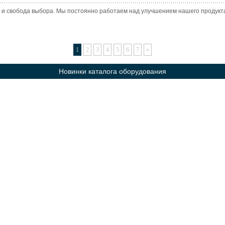
 и свобода выбора. Мы постоянно работаем над улучшением нашего продукта,
1
2
3
4
5
6
7
»
Новинки каталога оборудования