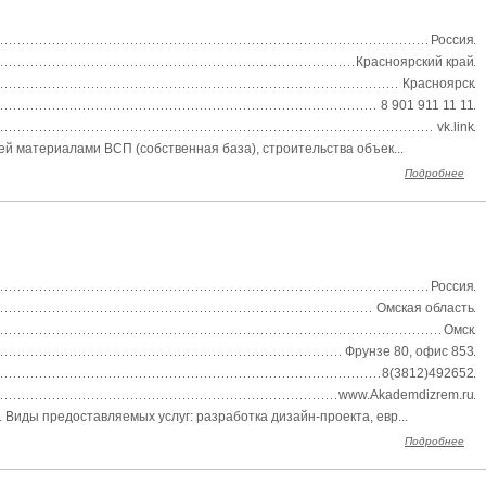
Россия
Красноярский край
Красноярск
8 901 911 11 11
vk.link
ей материалами ВСП (собственная база), строительства объек...
Подробнее
Россия
Омская область
Омск
Фрунзе 80, офис 853
8(3812)492652
www.Akademdizrem.ru
Виды предоставляемых услуг: разработка дизайн-проекта, евр...
Подробнее