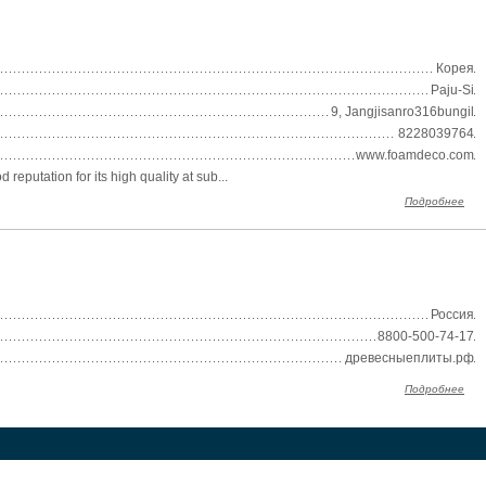
Корея
Paju-Si
9, Jangjisanro316bungil
8228039764
www.foamdeco.com
putation for its high quality at sub...
Подробнее
Россия
8800-500-74-17
древесныеплиты.рф
Подробнее