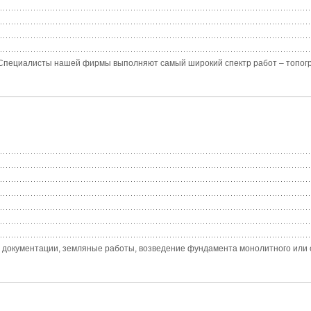
 Специалисты нашей фирмы выполняют самый широкий спектр работ – топогра
окументации, земляные работы, возведение фундамента монолитного или сва