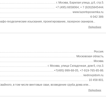
г. Москва, Барклая улица, д.6, стр.5
+7 (495) 6658064; + 7 (926)5845444
www.lazertoposemka.ru
6 042 389
фо-геодезические изыскания, проектирование, лазерное сканиров...
Подробнее
Россия
Московская область
Москва
г. Москва, улица Складочная, дом 6, стр.3
+7(495) 999-68-05, +7-919-765-85-86
kedrovyidom.ru
10 458 801
йного, в том числе винтовые сваи, возведение сруба дома или...
Подробнее