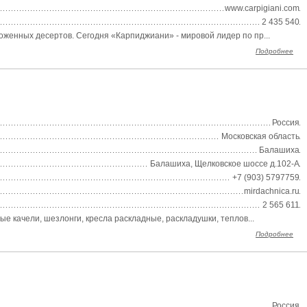
www.carpigiani.com
2 435 540
женных десертов. Сегодня «Карпиджиани» - мировой лидер по пр...
Подробнее
Россия
Московская область
Балашиха
Балашиха, Щелковское шоссе д.102-А
+7 (903) 5797759
mirdachnica.ru
2 565 611
 качели, шезлонги, кресла раскладные, раскладушки, теплов...
Подробнее
Россия