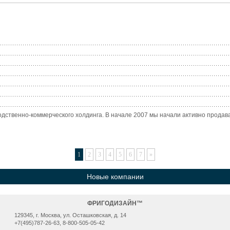
дственно-коммерческого холдинга. В начале 2007 мы начали активно продава
1
2
3
4
5
6
7
»
Новые компании
ФРИГОДИЗАЙН™
129345, г. Москва, ул. Осташковская, д. 14
+7(495)787-26-63, 8-800-505-05-42