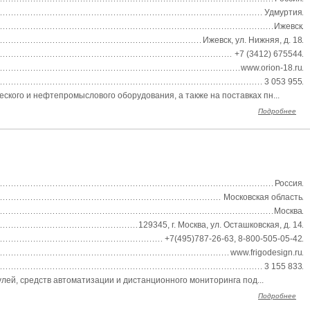
Удмуртия
Ижевск
Ижевск, ул. Нижняя, д. 18
+7 (3412) 675544
www.orion-18.ru
3 053 955
ого и нефтепромыслового оборудования, а также на поставках пн...
Подробнее
Россия
Московская область
Москва
129345, г. Москва, ул. Осташковская, д. 14
+7(495)787-26-63, 8-800-505-05-42
www.frigodesign.ru
3 155 833
ей, средств автоматизации и дистанционного мониторинга под...
Подробнее