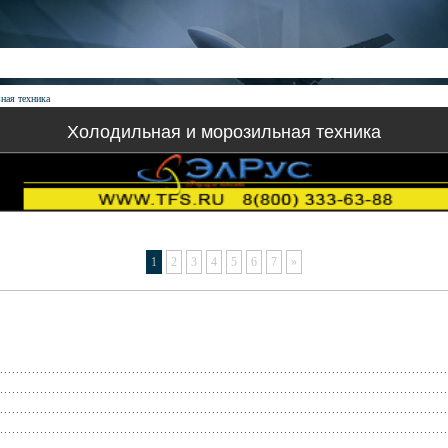
ная техника
Холодильная и морозильная техника
1
2
3
4
5
6
7
»