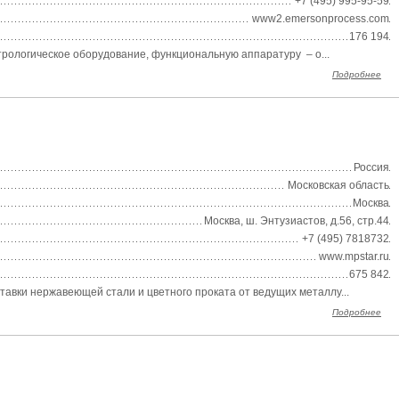
+7 (495) 995-95-59
www2.emersonprocess.com
176 194
трологическое оборудование, функциональную аппаратуру – о...
Подробнее
Россия
Московская область
Москва
Москва, ш. Энтузиастов, д.56, стр.44
+7 (495) 7818732
www.mpstar.ru
675 842
авки нержавеющей стали и цветного проката от ведущих металлу...
Подробнее