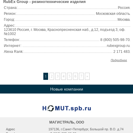
RubEx Group - резинотехнические изделия
Страна:
Россия
Регион:
Московская область
Город:
Москва
Адрес:
123610 Россия, г. Москва, Краснопресненская наб., д.12, подъезд 3, оф.
№1002
Телефон:
8 (800) 505-98-70
Интернет:
rubexgroup.ru
Alexa Rank:
2 171 483
Подробнее
1
2
3
4
5
6
7
»
Новые компании
МАГИСТРАЛЬ, ООО
Адрес
197136, г.Санкт-Петербург, Большой пр. В.О. д.74