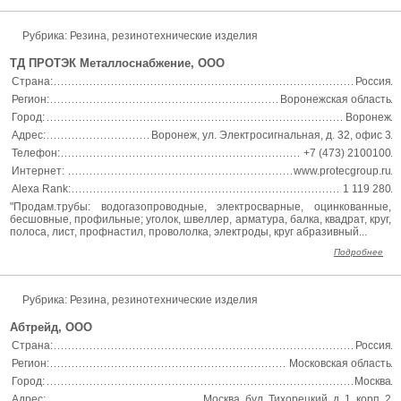
Рубрика: Резина, резинотехнические изделия
ТД ПРОТЭК Металлоснабжение, ООО
Страна:
Россия
Регион:
Воронежская область
Город:
Воронеж
Адрес:
Воронеж, ул. Электросигнальная, д. 32, офис 3
Телефон:
+7 (473) 2100100
Интернет:
www.protecgroup.ru
Alexa Rank:
1 119 280
"Продам.трубы: водогазопроводные, электросварные, оцинкованные,
бесшовные, профильные; уголок, швеллер, арматура, балка, квадрат, круг,
полоса, лист, профнастил, провололка, электроды, круг абразивный...
Подробнее
Рубрика: Резина, резинотехнические изделия
Абтрейд, ООО
Страна:
Россия
Регион:
Московская область
Город:
Москва
Адрес:
Москва, бул. Тихорецкий, д. 1, корп. 2