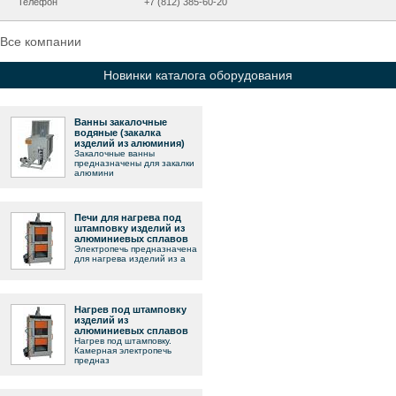
Телефон
+7 (812) 385-60-20
Все компании
Новинки каталога оборудования
Ванны закалочные
водяные (закалка
изделий из алюминия)
Закалочные ванны
предназначены для закалки
алюмини
Печи для нагрева под
штамповку изделий из
алюминиевых сплавов
Электропечь предназначена
для нагрева изделий из а
Нагрев под штамповку
изделий из
алюминиевых сплавов
Нагрев под штамповку.
Камерная электропечь
предназ