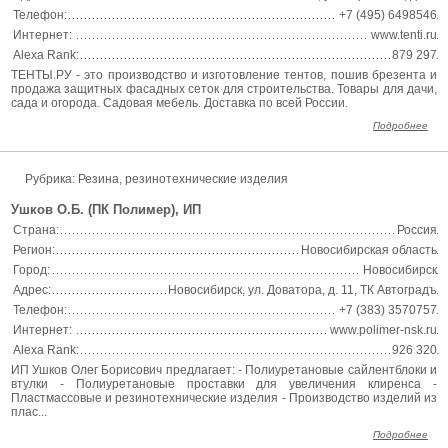
Телефон:
+7 (495) 6498546
Интернет:
www.tenti.ru
Alexa Rank:
879 297
ТЕНТЫ.РУ - это производство и изготовление тентов, пошив брезента и
продажа защитных фасадных сеток для строительства. Товары для дачи,
сада и огорода. Садовая мебель. Доставка по всей России.
Подробнее
Рубрика: Резина, резинотехнические изделия
Ушков О.Б. (ПК Полимер), ИП
Страна:
Россия
Регион:
Новосибирская область
Город:
Новосибирск
Адрес:
Новосибирск, ул. Доватора, д. 11, ТК Автоградъ
Телефон:
+7 (383) 3570757
Интернет:
www.polimer-nsk.ru
Alexa Rank:
926 320
ИП Ушков Олег Борисович предлагает: - Полиуретановые сайлентблоки и
втулки - Полиуретановые проставки для увеличения клиренса -
Пластмассовые и резинотехнические изделия - Производство изделий из
плас...
Подробнее