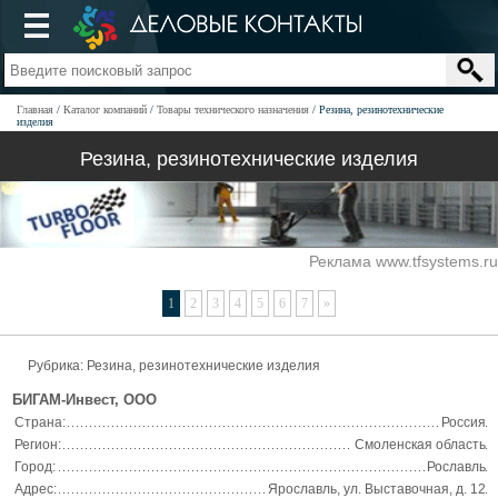
Главная
Каталог компаний
Товары технического назначения
Резина, резинотехнические
изделия
Резина, резинотехнические изделия
Реклама www.tfsystems.ru
1
2
3
4
5
6
7
»
Рубрика: Резина, резинотехнические изделия
БИГАМ-Инвест, ООО
Страна:
Россия
Регион:
Смоленская область
Город:
Рославль
Адрес:
Ярославль, ул. Выставочная, д. 12