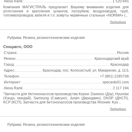
Alexa Rank:
1 520 845
Компания МАГИСТРАЛЬ предлагает Вашему вниманию изделия для
уплотнения и крепления шлангов, патрубков, воздуховодов, труб,
топливопроводов, кабеля и т.п.:хомуты червячные стальные «NORMA» (...
Подробнее
Рубрика: Резина, резинотехнические изделия
Спецавто, ООО
Страна:
Россия
Регион:
Краснодарский край
Город:
Краснодар
Адрес:
Краснодар, пос. Колосистый, ул. Макаренко, д. 11/1
Телефон:
+7 (861) 2285708
Интернет:
specavto01.com
Alexa Rank:
2 117 194
"Запчасти для бетононасосов производства Кореи: Daewoo (Дэу), Hyundai
(Хэндэ, хюндай), Samsung (Самсунг), Junjin (Джунджин), DNSP (ДНСП),
KCP (КСП); Запчасти для бетононасосов производства Японии: Kyo...
Подробнее
Рубрика: Резина, резинотехнические изделия