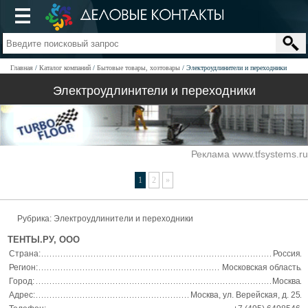
Главная
Каталог компаний
Бытовые товары, хозтовары
Электроудлинители и переходники
Электроудлинители и переходники
Реклама www.tfsystems.ru
1
2
»
Рубрика: Электроудлинители и переходники
ТЕНТЫ.РУ, ООО
Страна:
Россия
Регион:
Московская область
Город:
Москва
Адрес:
Москва, ул. Верейская, д. 25