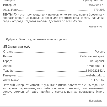
Телефон:
+7 (495) 6498546
Интернет:
www.tenti.ru
Alexa Rank:
879 297
ТЕНТЫ.РУ - это производство и изготовление тентов, пошив брезента и
продажа защитных фасадных сеток для строительства. Товары для дачи,
сада и огорода. Садовая мебель. Доставка по всей России.
Подробнее
Рубрика: Электроудлинители и переходники
ИП Зюзикова А.А.
Страна:
Россия
Регион:
Хабаровский край
Город:
Хабаровск
Адрес:
Оборская 11
Телефон:
88002221424
Интернет:
webshopdv.ru
Alexa Rank:
1 177 167
Оптовый интернет магазин "Лукошко" активно работает с 2015 года и за
это время зарекомендовал себя как ответственный, положительный,
целеустремленный, заботящийся о своих клиентах, поставщик. Много
от...
Подробнее