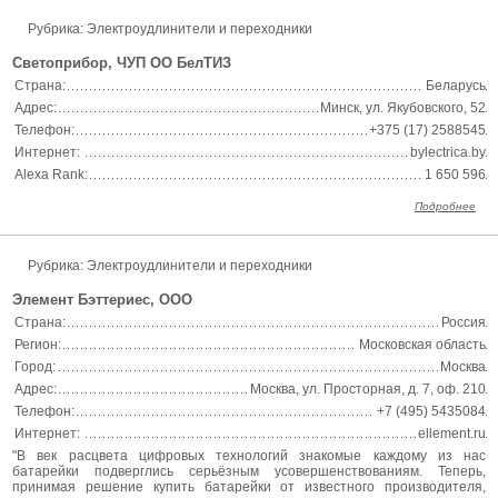
Рубрика: Электроудлинители и переходники
Светоприбор, ЧУП ОО БелТИЗ
Страна:
Беларусь
Адрес:
Минск, ул. Якубовского, 52
Телефон:
+375 (17) 2588545
Интернет:
bylectrica.by
Alexa Rank:
1 650 596
Подробнее
Рубрика: Электроудлинители и переходники
Элемент Бэттериес, ООО
Страна:
Россия
Регион:
Московская область
Город:
Москва
Адрес:
Москва, ул. Просторная, д. 7, оф. 210
Телефон:
+7 (495) 5435084
Интернет:
ellement.ru
"В век расцвета цифровых технологий знакомые каждому из нас
батарейки подверглись серьёзным усовершенствованиям. Теперь,
принимая решение купить батарейки от известного производителя,