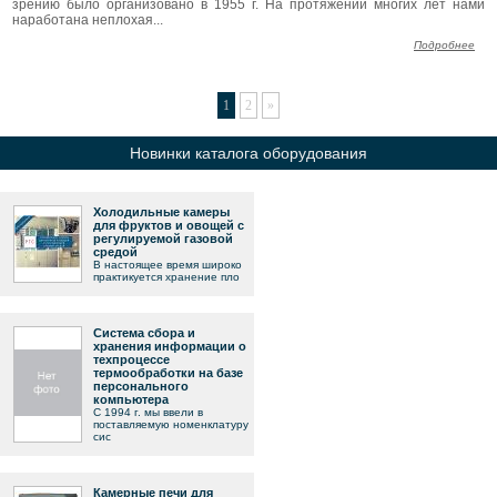
зрению было организовано в 1955 г. На протяжении многих лет нами
наработана неплохая...
Подробнее
1
2
»
Новинки каталога оборудования
Холодильные камеры
для фруктов и овощей с
регулируемой газовой
средой
В настоящее время широко
практикуется хранение пло
Система сбора и
хранения информации о
техпроцессе
термообработки на базе
персонального
компьютера
С 1994 г. мы ввели в
поставляемую номенклатуру
сис
Камерные печи для