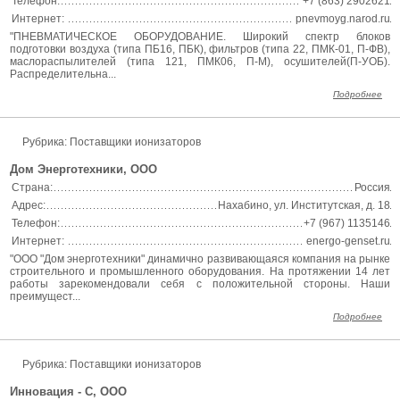
Телефон:
+7 (863) 2902621
Интернет:
pnevmoyg.narod.ru
"ПНЕВМАТИЧЕСКОЕ ОБОРУДОВАНИЕ. Широкий спектр блоков
подготовки воздуха (типа ПБ16, ПБК), фильтров (типа 22, ПМК-01, П-ФВ),
маслораспылителей (типа 121, ПМК06, П-М), осушителей(П-УОБ).
Распределительна...
Подробнее
Рубрика:
Поставщики ионизаторов
Дом Энерготехники, ООО
Страна:
Россия
Адрес:
Нахабино, ул. Институтская, д. 18
Телефон:
+7 (967) 1135146
Интернет:
energo-genset.ru
"ООО "Дом энерготехники" динамично развивающаяся компания на рынке
строительного и промышленного оборудования. На протяжении 14 лет
работы зарекомендовали себя с положительной стороны. Наши
преимущест...
Подробнее
Рубрика:
Поставщики ионизаторов
Инновация - С, ООО