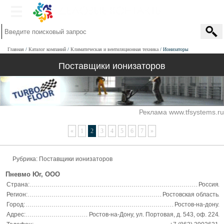
Главная
Каталог компаний
Климатическая и вентиляционная техника
Ионизаторы
Поставщики ионизаторов
Реклама www.tfsystems.ru
«
1
2
3
4
5
6
7
»
Рубрика:
Поставщики ионизаторов
Пневмо Юг, ООО
Страна:
Россия
Регион:
Ростовская область
Город:
Ростов-на-дону
Адрес:
Ростов-на-Дону, ул. Портовая, д. 543, оф. 224