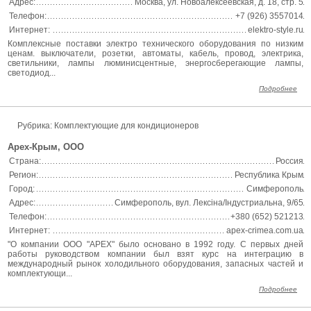
Адрес:
Москва, ул. Новоалексеевская, д. 18, стр. 5
Телефон:
+7 (926) 3557014
Интернет:
elektro-style.ru
Комплексные поставки электро технического оборудования по низким
ценам. выключатели, розетки, автоматы, кабель, провод, электрика,
светильники, лампы люминисцентные, энергосберегающие лампы,
светодиод...
Подробнее
Рубрика: Комплектующие для кондиционеров
Арех-Крым, ООО
Страна:
Россия
Регион:
Республика Крым
Город:
Симферополь
Адрес:
Симферополь, вул. Лексіна/Індустриальна, 9/65
Телефон:
+380 (652) 521213
Интернет:
apex-crimea.com.ua
"О компании ООО "APEX" было основано в 1992 году. С первых дней
работы руководством компании был взят курс на интеграцию в
международный рынок холодильного оборудования, запасных частей и
комплектующи...
Подробнее