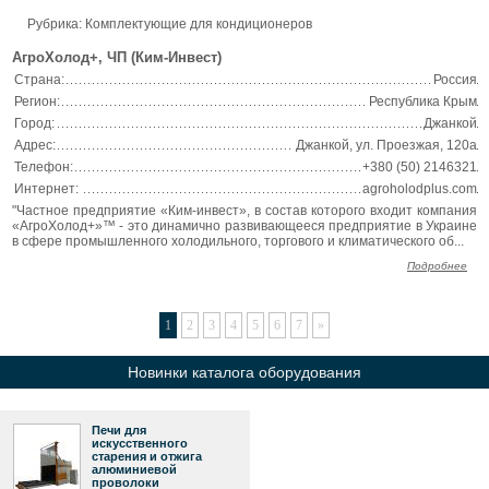
Рубрика: Комплектующие для кондиционеров
АгроХолод+, ЧП (Ким-Инвест)
Страна:
Россия
Регион:
Республика Крым
Город:
Джанкой
Адрес:
Джанкой, ул. Проезжая, 120а
Телефон:
+380 (50) 2146321
Интернет:
agroholodplus.com
"Частное предприятие «Ким-инвест», в состав которого входит компания
«АгроХолод+»™ - это динамично развивающееся предприятие в Украине
в сфере промышленного холодильного, торгового и климатического об...
Подробнее
1
2
3
4
5
6
7
»
Новинки каталога оборудования
Печи для
искусственного
старения и отжига
алюминиевой
проволоки