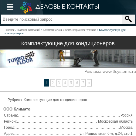
Главная
Каталог компаний
Климатическая и вентиляционная техника
Комплектующие для
кондиционеров
Комплектующие для кондиционеров
Реклама www.tfsystems.ru
1
2
3
4
5
6
7
»
Рубрика: Комплектующие для кондиционеров
ООО Климато
Страна:
Россия
Регион:
Московская область
Город:
Москва
Адрес:
ул. Радиальная 6-я, д.24, стр.1