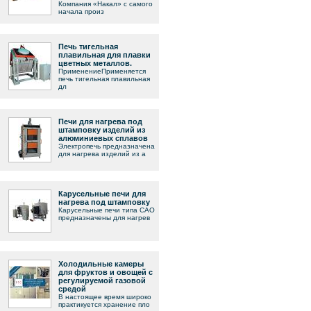
Компания «Накал» с самого
начала произ
Печь тигельная
плавильная для плавки
цветных металлов.
ПрименениеПрименяется
печь тигельная плавильная
дл
Печи для нагрева под
штамповку изделий из
алюминиевых сплавов
Электропечь предназначена
для нагрева изделий из а
Карусельные печи для
нагрева под штамповку
Карусельные печи типа САО
предназначены для нагрев
Холодильные камеры
для фруктов и овощей с
регулируемой газовой
средой
В настоящее время широко
практикуется хранение пло